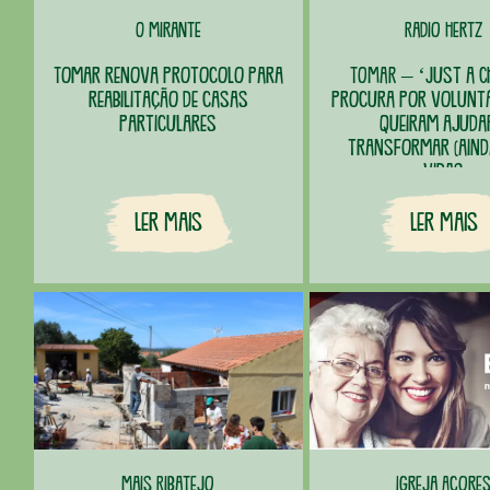
O Mirante
Radio Hertz
Tomar renova protocolo para
TOMAR – ‘Just a C
reabilitação de casas
procura por voluntá
particulares
queiram ajuda
transformar (aind
vidas
Ler Mais
Ler Mais
Mais Ribatejo
Igreja Açore