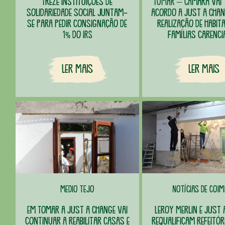
Treze instituições de
TOMAR – Câmara vai 
solidariedade social juntam-
acordo a Just a Chan
se para pedir consignação de
realização de habit
1% do IRS
famílias carenc
Ler Mais
Ler Mais
Medio Tejo
Notícias de Coi
Em Tomar a Just a Change vai
Leroy Merlin e Just 
continuar a reabilitar casas e
requalificam refeitór