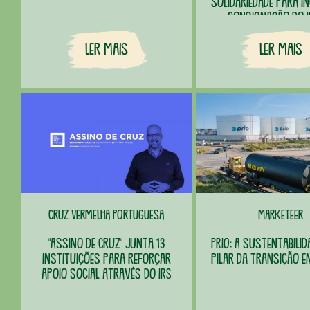
solidariedade para i
consignação do I
Portugal
Ler Mais
Ler Mais
Cruz Vermelha Portuguesa
Marketeer
"Assino de Cruz" junta 13
PRIO: A sustentabili
instituições para reforçar
pilar da transição e
apoio social através do IRS