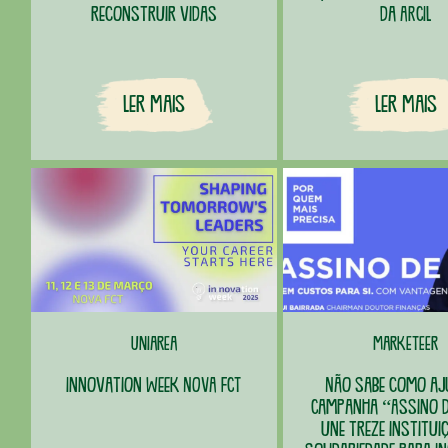
reconstruir vidas
da ARCIL
Ler Mais
Ler Mais
Uniarea
Marketeer
Innovation Week NOVA FCT
Não sabe como a
Campanha “Assino d
une treze institui