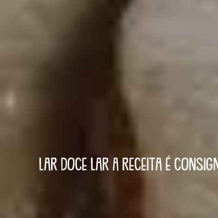
Lar doce lar
A receita é consig