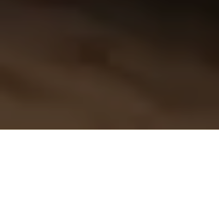
Consigna o teu IRS ao Just a Change e ajud
reabilitar casas e reconstruir vida