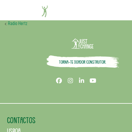
Jornal do Centro
<
Radio Hertz
Torna-te doador construtor.
CONTACTOS
Lisboa