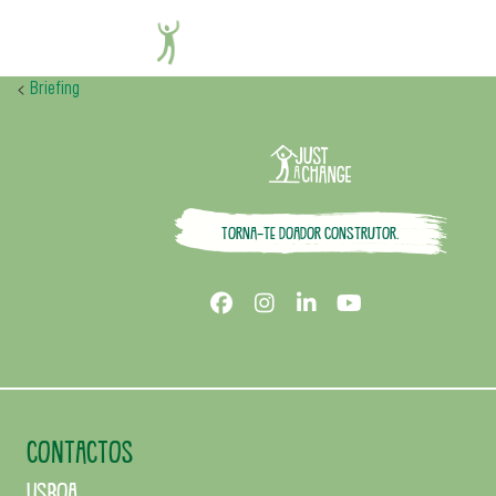
ECO.sapo.pt
<
Briefing
Torna-te doador construtor.
CONTACTOS
Lisboa