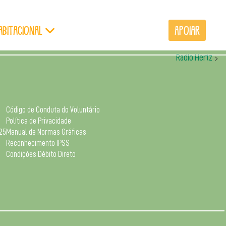
abitacional
Voluntários
Empresas
Apoiar
Radio Hertz
>
Código de Conduta do Voluntário
Política de Privacidade
025
Manual de Normas Gráficas
Reconhecimento IPSS
Condições Débito Direto