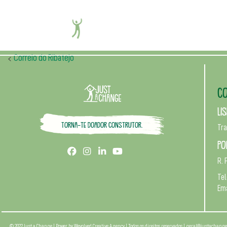
Ecclesia
<
Correio do Ribatejo
C
Li
Torna-te doador construtor.
Tra
Po
R. 
Tel
Ema
© 2022 Just a Change | Power by
Wevolved Creative Agency
| Todos os direitos reservados |
geral@justachange.