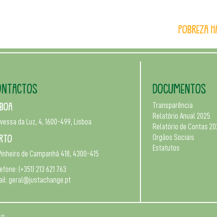
O Just a Change
Pobreza H
ONTACTOS
DOCUMENTOS
sboa
Transparência
Relatório Anual 2025
vessa da Luz, 4, 1600-499, Lisboa
Relatório de Contas 2
rto
Orgãos Sociais
Estatutos
Pinheiro de Campanhã 418, 4300-415
efone:
(+351) 213 621 763
il:
geral@justachange.pt
pt