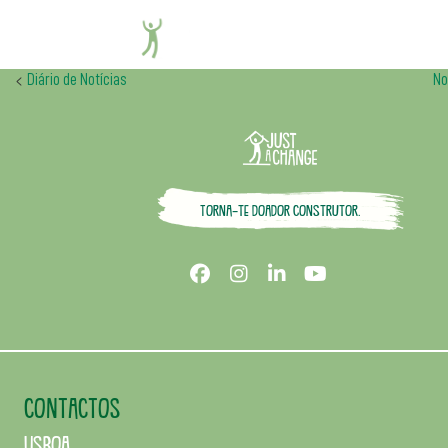
IKEA
<
Diário de Notícias
No
Torna-te doador construtor.
CONTACTOS
Lisboa