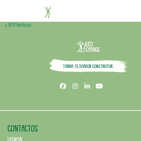
U. Porto
<
RTP Notícias
Torna-te doador construtor.
CONTACTOS
Lisboa