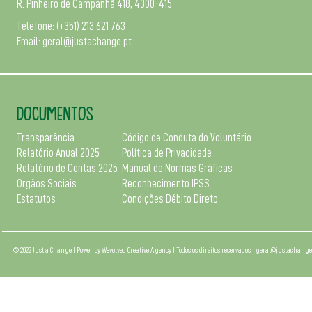
R. Pinheiro de Campanhã 418, 4300-415
Telefone:
(+351) 213 621 763
Email:
geral@justachange.pt
DOCUMENTOS
Transparência
Código de Conduta do Voluntário
Relatório Anual 2025
Política de Privacidade
Relatório de Contas 2025
Manual de Normas Gráficas
Orgãos Sociais
Reconhecimento IPSS
Estatutos
Condições Débito Direto
© 2022 Just a Change | Power by
Wevolved Creative Agency
| Todos os direitos reservados |
geral@justachange.