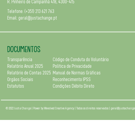
R. Pinheiro de Campanhã 418, 4300-415
Telefone:
(+351) 213 621 763
Email:
geral@justachange.pt
DOCUMENTOS
Transparência
Código de Conduta do Voluntário
Relatório Anual 2025
Política de Privacidade
Relatório de Contas 2025
Manual de Normas Gráficas
Orgãos Sociais
Reconhecimento IPSS
Estatutos
Condições Débito Direto
© 2022 Just a Change | Power by
Wevolved Creative Agency
| Todos os direitos reservados |
geral@justachange.