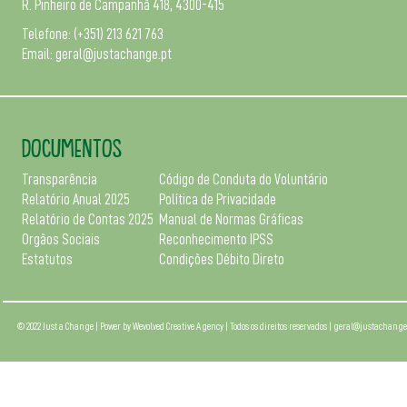
R. Pinheiro de Campanhã 418, 4300-415
Telefone:
(+351) 213 621 763
Email:
geral@justachange.pt
DOCUMENTOS
Transparência
Código de Conduta do Voluntário
Relatório Anual 2025
Política de Privacidade
Relatório de Contas 2025
Manual de Normas Gráficas
Orgãos Sociais
Reconhecimento IPSS
Estatutos
Condições Débito Direto
© 2022 Just a Change | Power by
Wevolved Creative Agency
| Todos os direitos reservados |
geral@justachange.