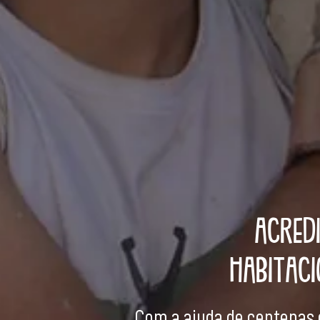
ACRED
HABITACI
Com a ajuda de centenas 