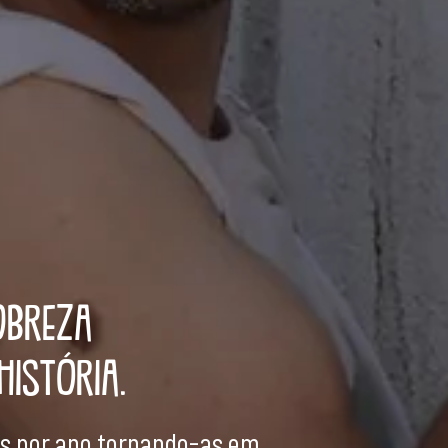
OBREZA
HISTÓRIA.
as por ano tornando-as em