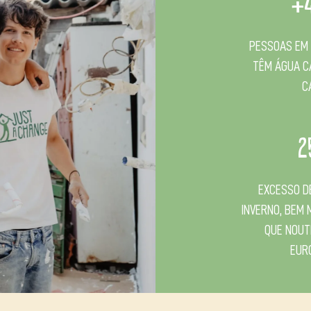
+
PESSOAS EM
TÊM ÁGUA C
C
2
EXCESSO D
INVERNO, BEM 
QUE NOUT
EUR