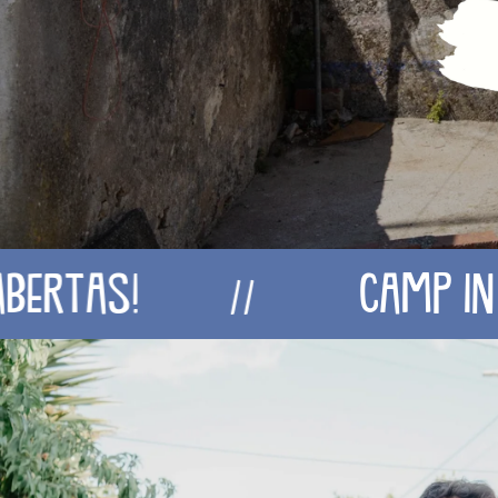
!
Camp In - Insc